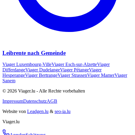
Leibrente nach Gemeinde
Viager
Luxembourg-Ville
Viager
Esch-sur-Alzette
Viager
Differdange
Viager
Dudelange
Viager
Pétange
Viager
Hesperange
Viager
Bertrange
Viager
Strassen
Viager
Mamer
Viager
Sanem
© 2026 Viager.lu - Alle Rechte vorbehalten
Impressum
Datenschutz
AGB
Website von
Leadgen.lu
&
seo-ia.lu
Viager.lu
Anrufen
Schätzung