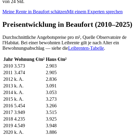
von 24 Std.
Meine Rente in Beaufort schätzen
Mit einem Experten sprechen
Preisentwicklung in Beaufort (2010–2025)
Durchschnittliche Angebotspreise pro m², Quelle Observatoire de
l'Habitat. Bei einer bewohnten Leibrente gilt je nach Alter ein
Bewohnungsabschlag — siehe die
Leibrenten-Tabelle
.
Jahr
Wohnung €/m²
Haus €/m²
2010
3.573
2.903
2011
3.474
2.905
2012
k. A.
2.836
2013
k. A.
3.091
2014
k. A.
3.053
2015
k. A.
3.273
2016
5.454
3.266
2017
3.949
3.515
2018
4.235
3.925
2019
4.549
3.948
2020
k. A.
3.886