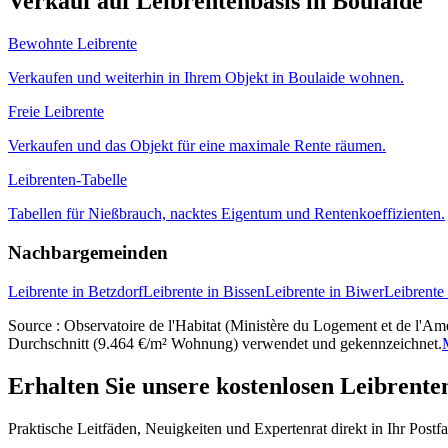
Verkauf auf Leibrentenbasis in Boulaide
Bewohnte Leibrente
Verkaufen und weiterhin in Ihrem Objekt in Boulaide wohnen.
Freie Leibrente
Verkaufen und das Objekt für eine maximale Rente räumen.
Leibrenten-Tabelle
Tabellen für Nießbrauch, nacktes Eigentum und Rentenkoeffizienten.
Nachbargemeinden
Leibrente in Betzdorf
Leibrente in Bissen
Leibrente in Biwer
Leibrente
Source : Observatoire de l'Habitat (Ministère du Logement et de l'Amé
Durchschnitt (9.464 €/m² Wohnung) verwendet und gekennzeichnet.
Erhalten Sie unsere kostenlosen Leibrente
Praktische Leitfäden, Neuigkeiten und Expertenrat direkt in Ihr Postf