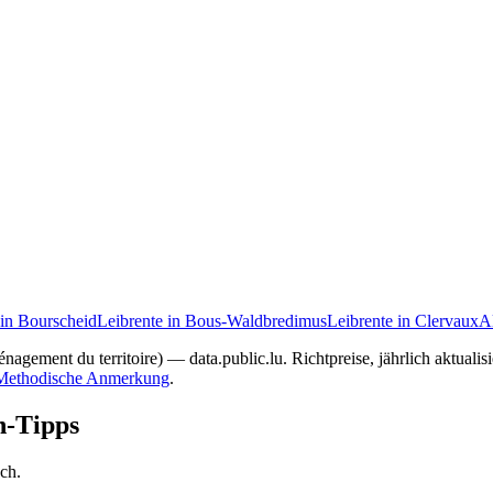
 in Bourscheid
Leibrente in Bous-Waldbredimus
Leibrente in Clervaux
A
nagement du territoire) — data.public.lu. Richtpreise, jährlich aktuali
Methodische Anmerkung
.
n-Tipps
ach.