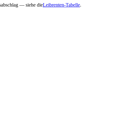
gsabschlag — siehe die
Leibrenten-Tabelle
.