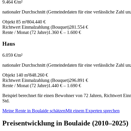
9.464
€/m²
nationaler Durchschnitt (Gemeindedaten für eine verlässliche Zahl un
Objekt 85 m²
804.440 €
Richtwert Einmalzahlung (Bouquet)
281.554 €
Rente / Monat (72 Jahre)
1.360 €
–
1.600 €
Haus
6.059
€/m²
nationaler Durchschnitt (Gemeindedaten für eine verlässliche Zahl un
Objekt 140 m²
848.260 €
Richtwert Einmalzahlung (Bouquet)
296.891 €
Rente / Monat (72 Jahre)
1.440 €
–
1.690 €
Beispiel berechnet für einen Bewohner von 72 Jahren, Richtwert Einm
Std.
Meine Rente in Boulaide schätzen
Mit einem Experten sprechen
Preisentwicklung in Boulaide (2010–2025)