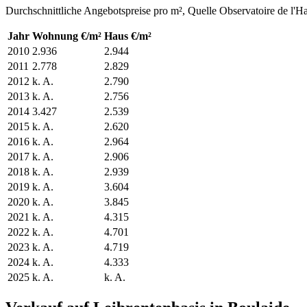
Durchschnittliche Angebotspreise pro m², Quelle Observatoire de l'H
Jahr
Wohnung €/m²
Haus €/m²
2010
2.936
2.944
2011
2.778
2.829
2012
k. A.
2.790
2013
k. A.
2.756
2014
3.427
2.539
2015
k. A.
2.620
2016
k. A.
2.964
2017
k. A.
2.906
2018
k. A.
2.939
2019
k. A.
3.604
2020
k. A.
3.845
2021
k. A.
4.315
2022
k. A.
4.701
2023
k. A.
4.719
2024
k. A.
4.333
2025
k. A.
k. A.