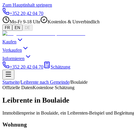
Zum Hauptinhalt springen
+352 20 42 04 70
Mo-Fr 9-18 Uhr
Kostenlos & Unverbindlich
FR
EN
DE
Kaufen
Verkaufen
Informieren
+352 20 42 04 70
Schätzung
Startseite
/
Leibrente nach Gemeinde
/
Boulaide
Offizielle Daten
Kostenlose Schätzung
Leibrente in Boulaide
Immobilienpreise in Boulaide, ein Leibrenten-Beispiel und Begleitu
Wohnung