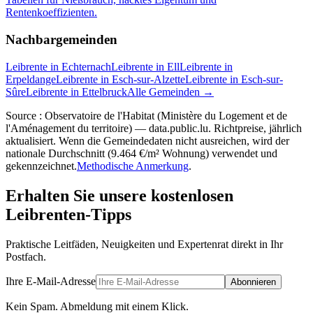
Rentenkoeffizienten.
Nachbargemeinden
Leibrente in Echternach
Leibrente in Ell
Leibrente in
Erpeldange
Leibrente in Esch-sur-Alzette
Leibrente in Esch-sur-
Sûre
Leibrente in Ettelbruck
Alle Gemeinden →
Source : Observatoire de l'Habitat (Ministère du Logement et de
l'Aménagement du territoire) — data.public.lu. Richtpreise, jährlich
aktualisiert. Wenn die Gemeindedaten nicht ausreichen, wird der
nationale Durchschnitt (9.464 €/m² Wohnung) verwendet und
gekennzeichnet.
Methodische Anmerkung
.
Erhalten Sie unsere kostenlosen
Leibrenten-Tipps
Praktische Leitfäden, Neuigkeiten und Expertenrat direkt in Ihr
Postfach.
Ihre E-Mail-Adresse
Abonnieren
Kein Spam. Abmeldung mit einem Klick.