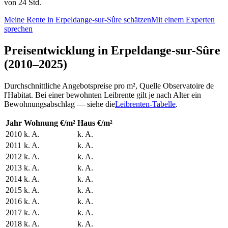
von 24 Std.
Meine Rente in Erpeldange-sur-Sûre schätzen
Mit einem Experten
sprechen
Preisentwicklung in Erpeldange-sur-Sûre
(2010–2025)
Durchschnittliche Angebotspreise pro m², Quelle Observatoire de
l'Habitat. Bei einer bewohnten Leibrente gilt je nach Alter ein
Bewohnungsabschlag — siehe die
Leibrenten-Tabelle
.
Jahr
Wohnung €/m²
Haus €/m²
2010
k. A.
k. A.
2011
k. A.
k. A.
2012
k. A.
k. A.
2013
k. A.
k. A.
2014
k. A.
k. A.
2015
k. A.
k. A.
2016
k. A.
k. A.
2017
k. A.
k. A.
2018
k. A.
k. A.