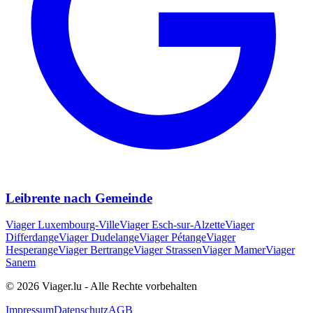
Leibrente nach Gemeinde
Viager
Luxembourg-Ville
Viager
Esch-sur-Alzette
Viager
Differdange
Viager
Dudelange
Viager
Pétange
Viager
Hesperange
Viager
Bertrange
Viager
Strassen
Viager
Mamer
Viager
Sanem
© 2026 Viager.lu - Alle Rechte vorbehalten
Impressum
Datenschutz
AGB