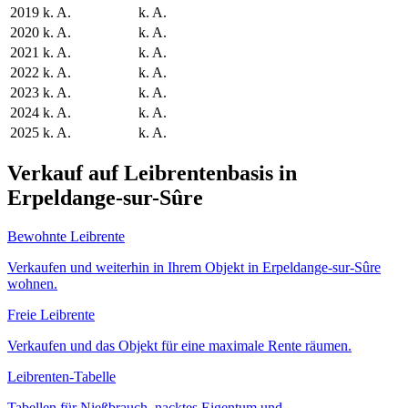
2019
k. A.
k. A.
2020
k. A.
k. A.
2021
k. A.
k. A.
2022
k. A.
k. A.
2023
k. A.
k. A.
2024
k. A.
k. A.
2025
k. A.
k. A.
Verkauf auf Leibrentenbasis in
Erpeldange-sur-Sûre
Bewohnte Leibrente
Verkaufen und weiterhin in Ihrem Objekt in Erpeldange-sur-Sûre
wohnen.
Freie Leibrente
Verkaufen und das Objekt für eine maximale Rente räumen.
Leibrenten-Tabelle
Tabellen für Nießbrauch, nacktes Eigentum und