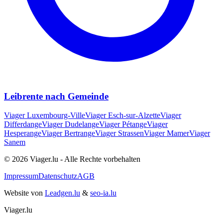
Leibrente nach Gemeinde
Viager
Luxembourg-Ville
Viager
Esch-sur-Alzette
Viager
Differdange
Viager
Dudelange
Viager
Pétange
Viager
Hesperange
Viager
Bertrange
Viager
Strassen
Viager
Mamer
Viager
Sanem
© 2026 Viager.lu - Alle Rechte vorbehalten
Impressum
Datenschutz
AGB
Website von
Leadgen.lu
&
seo-ia.lu
Viager.lu