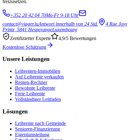
freizusetzen.
+352 20 42 04 70
Mo-Fr 9-18 Uhr
contact@viager.lu
Antwort innerhalb von 24 Std.
4 Rue Josy
Printz, 5841 Hesperange
Luxembourg
Zertifizierter Experte
4,9/5 Bewertungen
Kostenlose Schätzung
Unsere Leistungen
Leibrenten-Immobilien
Auf Leibrente verkaufen
Renten-Rechner
Bewohnte Leibrente
Freie Leibrente
Vollständiger Leitfaden
Lösungen
Leibrente nach Gemeinde
Senioren-Finanzierung
Eigentumsteilung