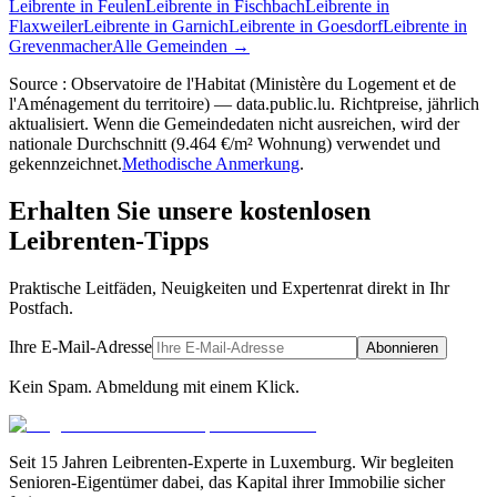
Leibrente in Feulen
Leibrente in Fischbach
Leibrente in
Flaxweiler
Leibrente in Garnich
Leibrente in Goesdorf
Leibrente in
Grevenmacher
Alle Gemeinden →
Source : Observatoire de l'Habitat (Ministère du Logement et de
l'Aménagement du territoire) — data.public.lu. Richtpreise, jährlich
aktualisiert. Wenn die Gemeindedaten nicht ausreichen, wird der
nationale Durchschnitt (9.464 €/m² Wohnung) verwendet und
gekennzeichnet.
Methodische Anmerkung
.
Erhalten Sie unsere kostenlosen
Leibrenten-Tipps
Praktische Leitfäden, Neuigkeiten und Expertenrat direkt in Ihr
Postfach.
Ihre E-Mail-Adresse
Abonnieren
Kein Spam. Abmeldung mit einem Klick.
Seit 15 Jahren Leibrenten-Experte in Luxemburg. Wir begleiten
Senioren-Eigentümer dabei, das Kapital ihrer Immobilie sicher