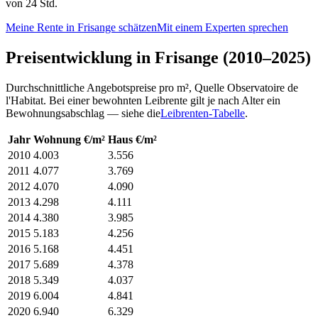
von 24 Std.
Meine Rente in Frisange schätzen
Mit einem Experten sprechen
Preisentwicklung in Frisange (2010–2025)
Durchschnittliche Angebotspreise pro m², Quelle Observatoire de
l'Habitat. Bei einer bewohnten Leibrente gilt je nach Alter ein
Bewohnungsabschlag — siehe die
Leibrenten-Tabelle
.
Jahr
Wohnung €/m²
Haus €/m²
2010
4.003
3.556
2011
4.077
3.769
2012
4.070
4.090
2013
4.298
4.111
2014
4.380
3.985
2015
5.183
4.256
2016
5.168
4.451
2017
5.689
4.378
2018
5.349
4.037
2019
6.004
4.841
2020
6.940
6.329