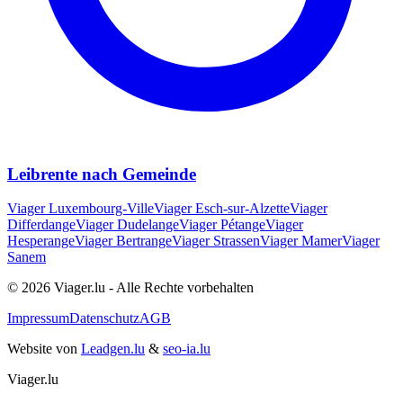
Leibrente nach Gemeinde
Viager
Luxembourg-Ville
Viager
Esch-sur-Alzette
Viager
Differdange
Viager
Dudelange
Viager
Pétange
Viager
Hesperange
Viager
Bertrange
Viager
Strassen
Viager
Mamer
Viager
Sanem
© 2026 Viager.lu - Alle Rechte vorbehalten
Impressum
Datenschutz
AGB
Website von
Leadgen.lu
&
seo-ia.lu
Viager.lu