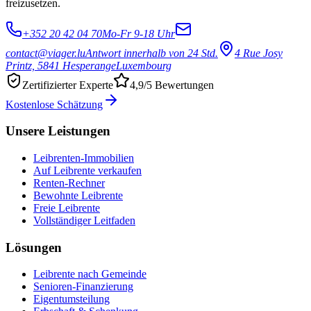
freizusetzen.
+352 20 42 04 70
Mo-Fr 9-18 Uhr
contact@viager.lu
Antwort innerhalb von 24 Std.
4 Rue Josy
Printz, 5841 Hesperange
Luxembourg
Zertifizierter Experte
4,9/5 Bewertungen
Kostenlose Schätzung
Unsere Leistungen
Leibrenten-Immobilien
Auf Leibrente verkaufen
Renten-Rechner
Bewohnte Leibrente
Freie Leibrente
Vollständiger Leitfaden
Lösungen
Leibrente nach Gemeinde
Senioren-Finanzierung
Eigentumsteilung