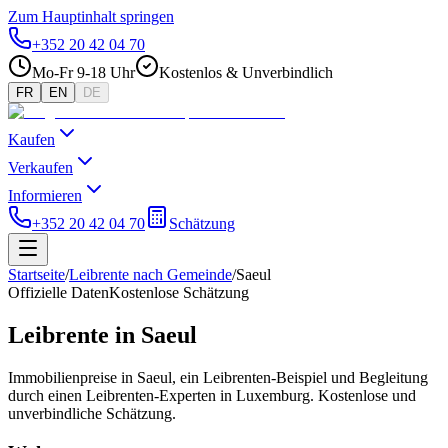
Zum Hauptinhalt springen
+352 20 42 04 70
Mo-Fr 9-18 Uhr
Kostenlos & Unverbindlich
FR
EN
DE
Kaufen
Verkaufen
Informieren
+352 20 42 04 70
Schätzung
Startseite
/
Leibrente nach Gemeinde
/
Saeul
Offizielle Daten
Kostenlose Schätzung
Leibrente in Saeul
Immobilienpreise in Saeul, ein Leibrenten-Beispiel und Begleitung
durch einen Leibrenten-Experten in Luxemburg. Kostenlose und
unverbindliche Schätzung.