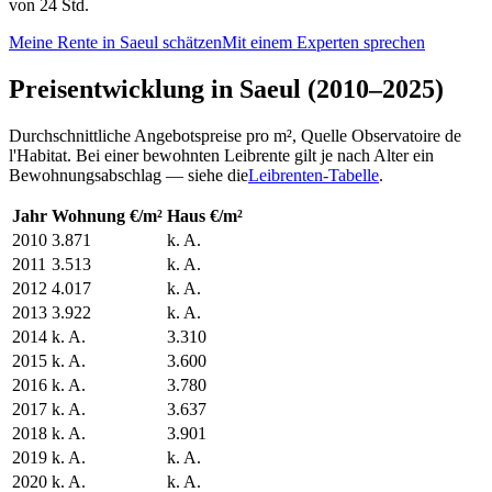
von 24 Std.
Meine Rente in Saeul schätzen
Mit einem Experten sprechen
Preisentwicklung in Saeul (2010–2025)
Durchschnittliche Angebotspreise pro m², Quelle Observatoire de
l'Habitat. Bei einer bewohnten Leibrente gilt je nach Alter ein
Bewohnungsabschlag — siehe die
Leibrenten-Tabelle
.
Jahr
Wohnung €/m²
Haus €/m²
2010
3.871
k. A.
2011
3.513
k. A.
2012
4.017
k. A.
2013
3.922
k. A.
2014
k. A.
3.310
2015
k. A.
3.600
2016
k. A.
3.780
2017
k. A.
3.637
2018
k. A.
3.901
2019
k. A.
k. A.
2020
k. A.
k. A.