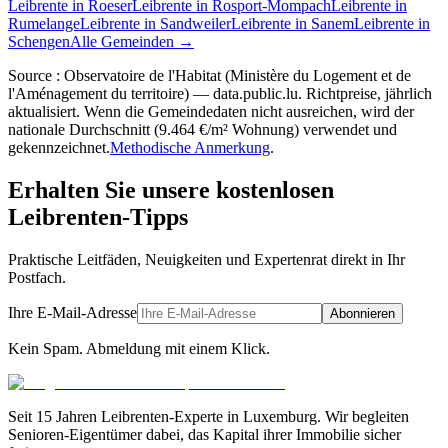
Leibrente in Roeser
Leibrente in Rosport-Mompach
Leibrente in
Rumelange
Leibrente in Sandweiler
Leibrente in Sanem
Leibrente in
Schengen
Alle Gemeinden →
Source : Observatoire de l'Habitat (Ministère du Logement et de
l'Aménagement du territoire) — data.public.lu. Richtpreise, jährlich
aktualisiert. Wenn die Gemeindedaten nicht ausreichen, wird der
nationale Durchschnitt (9.464 €/m² Wohnung) verwendet und
gekennzeichnet.
Methodische Anmerkung
.
Erhalten Sie unsere kostenlosen
Leibrenten-Tipps
Praktische Leitfäden, Neuigkeiten und Expertenrat direkt in Ihr
Postfach.
Ihre E-Mail-Adresse
Abonnieren
Kein Spam. Abmeldung mit einem Klick.
Seit 15 Jahren Leibrenten-Experte in Luxemburg. Wir begleiten
Senioren-Eigentümer dabei, das Kapital ihrer Immobilie sicher