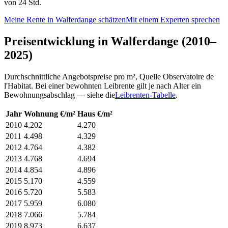
von 24 Std.
Meine Rente in Walferdange schätzen
Mit einem Experten sprechen
Preisentwicklung in Walferdange (2010–
2025)
Durchschnittliche Angebotspreise pro m², Quelle Observatoire de
l'Habitat. Bei einer bewohnten Leibrente gilt je nach Alter ein
Bewohnungsabschlag — siehe die
Leibrenten-Tabelle
.
Jahr
Wohnung €/m²
Haus €/m²
2010
4.202
4.270
2011
4.498
4.329
2012
4.764
4.382
2013
4.768
4.694
2014
4.854
4.896
2015
5.170
4.559
2016
5.720
5.583
2017
5.959
6.080
2018
7.066
5.784
2019
8.973
6.637