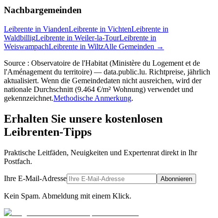
Nachbargemeinden
Leibrente in Vianden
Leibrente in Vichten
Leibrente in
Waldbillig
Leibrente in Weiler-la-Tour
Leibrente in
Weiswampach
Leibrente in Wiltz
Alle Gemeinden →
Source : Observatoire de l'Habitat (Ministère du Logement et de
l'Aménagement du territoire) — data.public.lu. Richtpreise, jährlich
aktualisiert. Wenn die Gemeindedaten nicht ausreichen, wird der
nationale Durchschnitt (9.464 €/m² Wohnung) verwendet und
gekennzeichnet.
Methodische Anmerkung
.
Erhalten Sie unsere kostenlosen
Leibrenten-Tipps
Praktische Leitfäden, Neuigkeiten und Expertenrat direkt in Ihr
Postfach.
Ihre E-Mail-Adresse
Abonnieren
Kein Spam. Abmeldung mit einem Klick.