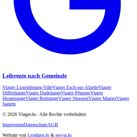
Leibrente nach Gemeinde
Viager
Luxembourg-Ville
Viager
Esch-sur-Alzette
Viager
Differdange
Viager
Dudelange
Viager
Pétange
Viager
Hesperange
Viager
Bertrange
Viager
Strassen
Viager
Mamer
Viager
Sanem
© 2026 Viager.lu - Alle Rechte vorbehalten
Impressum
Datenschutz
AGB
Website von
Leadgen.lu
&
seo-ia.lu