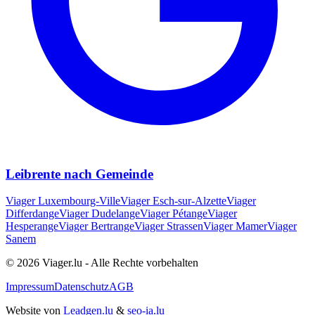
Leibrente nach Gemeinde
Viager
Luxembourg-Ville
Viager
Esch-sur-Alzette
Viager
Differdange
Viager
Dudelange
Viager
Pétange
Viager
Hesperange
Viager
Bertrange
Viager
Strassen
Viager
Mamer
Viager
Sanem
© 2026 Viager.lu - Alle Rechte vorbehalten
Impressum
Datenschutz
AGB
Website von
Leadgen.lu
&
seo-ia.lu