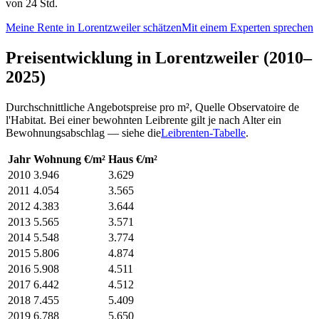
von 24 Std.
Meine Rente in Lorentzweiler schätzen
Mit einem Experten sprechen
Preisentwicklung in Lorentzweiler (2010–
2025)
Durchschnittliche Angebotspreise pro m², Quelle Observatoire de
l'Habitat. Bei einer bewohnten Leibrente gilt je nach Alter ein
Bewohnungsabschlag — siehe die
Leibrenten-Tabelle
.
Jahr
Wohnung €/m²
Haus €/m²
2010
3.946
3.629
2011
4.054
3.565
2012
4.383
3.644
2013
5.565
3.571
2014
5.548
3.774
2015
5.806
4.874
2016
5.908
4.511
2017
6.442
4.512
2018
7.455
5.409
2019
6.788
5.650