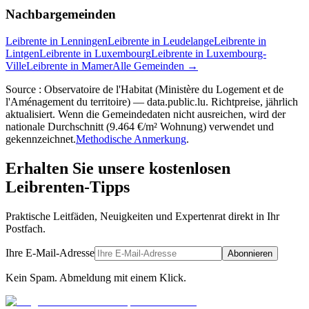
Nachbargemeinden
Leibrente in Lenningen
Leibrente in Leudelange
Leibrente in
Lintgen
Leibrente in Luxembourg
Leibrente in Luxembourg-
Ville
Leibrente in Mamer
Alle Gemeinden →
Source : Observatoire de l'Habitat (Ministère du Logement et de
l'Aménagement du territoire) — data.public.lu. Richtpreise, jährlich
aktualisiert. Wenn die Gemeindedaten nicht ausreichen, wird der
nationale Durchschnitt (9.464 €/m² Wohnung) verwendet und
gekennzeichnet.
Methodische Anmerkung
.
Erhalten Sie unsere kostenlosen
Leibrenten-Tipps
Praktische Leitfäden, Neuigkeiten und Expertenrat direkt in Ihr
Postfach.
Ihre E-Mail-Adresse
Abonnieren
Kein Spam. Abmeldung mit einem Klick.