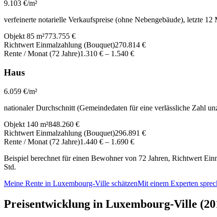
9.103
€/m²
verfeinerte notarielle Verkaufspreise (ohne Nebengebäude), letzte 12
Objekt 85 m²
773.755 €
Richtwert Einmalzahlung (Bouquet)
270.814 €
Rente / Monat (72 Jahre)
1.310 €
–
1.540 €
Haus
6.059
€/m²
nationaler Durchschnitt (Gemeindedaten für eine verlässliche Zahl un
Objekt 140 m²
848.260 €
Richtwert Einmalzahlung (Bouquet)
296.891 €
Rente / Monat (72 Jahre)
1.440 €
–
1.690 €
Beispiel berechnet für einen Bewohner von 72 Jahren, Richtwert Einm
Std.
Meine Rente in Luxembourg-Ville schätzen
Mit einem Experten spre
Preisentwicklung in Luxembourg-Ville (2