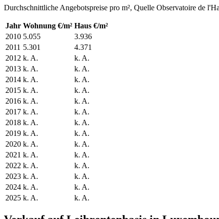
Durchschnittliche Angebotspreise pro m², Quelle Observatoire de l'H
Jahr
Wohnung €/m²
Haus €/m²
2010
5.055
3.936
2011
5.301
4.371
2012
k. A.
k. A.
2013
k. A.
k. A.
2014
k. A.
k. A.
2015
k. A.
k. A.
2016
k. A.
k. A.
2017
k. A.
k. A.
2018
k. A.
k. A.
2019
k. A.
k. A.
2020
k. A.
k. A.
2021
k. A.
k. A.
2022
k. A.
k. A.
2023
k. A.
k. A.
2024
k. A.
k. A.
2025
k. A.
k. A.