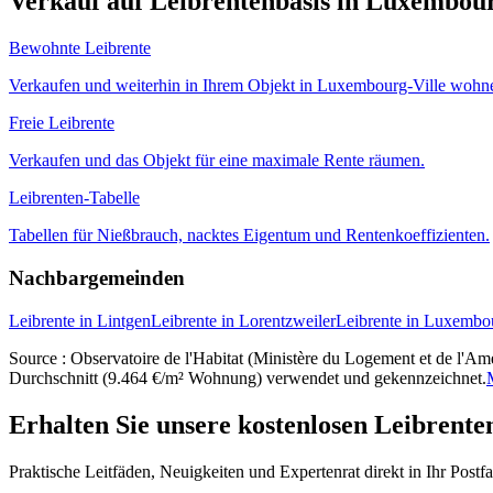
Verkauf auf Leibrentenbasis in Luxembour
Bewohnte Leibrente
Verkaufen und weiterhin in Ihrem Objekt in Luxembourg-Ville wohn
Freie Leibrente
Verkaufen und das Objekt für eine maximale Rente räumen.
Leibrenten-Tabelle
Tabellen für Nießbrauch, nacktes Eigentum und Rentenkoeffizienten.
Nachbargemeinden
Leibrente in Lintgen
Leibrente in Lorentzweiler
Leibrente in Luxembo
Source : Observatoire de l'Habitat (Ministère du Logement et de l'Amé
Durchschnitt (9.464 €/m² Wohnung) verwendet und gekennzeichnet.
Erhalten Sie unsere kostenlosen Leibrente
Praktische Leitfäden, Neuigkeiten und Expertenrat direkt in Ihr Postf