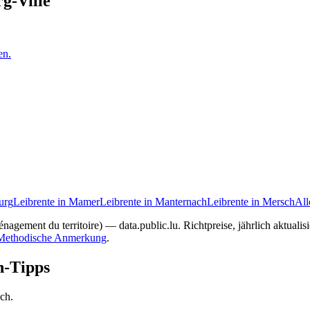
g-Ville
en.
urg
Leibrente in Mamer
Leibrente in Manternach
Leibrente in Mersch
Al
nagement du territoire) — data.public.lu. Richtpreise, jährlich aktuali
Methodische Anmerkung
.
n-Tipps
ach.