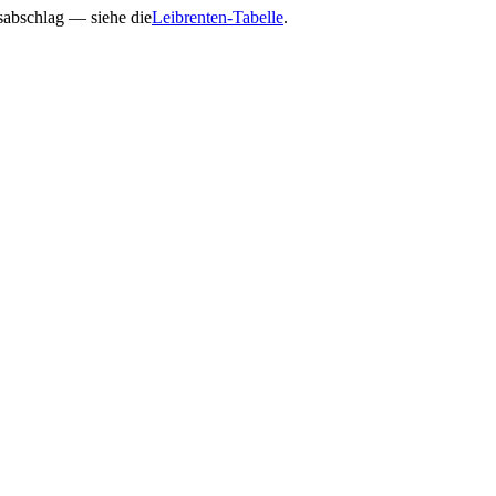
gsabschlag — siehe die
Leibrenten-Tabelle
.