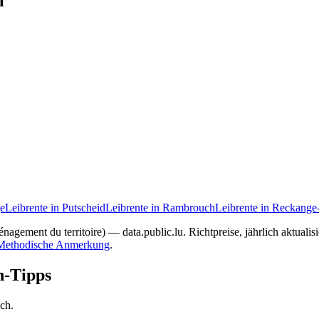
l
ge
Leibrente in Putscheid
Leibrente in Rambrouch
Leibrente in Reckange
nagement du territoire) — data.public.lu. Richtpreise, jährlich aktuali
Methodische Anmerkung
.
n-Tipps
ach.