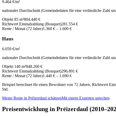
9.464
€/m²
nationaler Durchschnitt (Gemeindedaten für eine verlässliche Zahl un
Objekt 85 m²
804.440 €
Richtwert Einmalzahlung (Bouquet)
281.554 €
Rente / Monat (72 Jahre)
1.360 €
–
1.600 €
Haus
6.059
€/m²
nationaler Durchschnitt (Gemeindedaten für eine verlässliche Zahl un
Objekt 140 m²
848.260 €
Richtwert Einmalzahlung (Bouquet)
296.891 €
Rente / Monat (72 Jahre)
1.440 €
–
1.690 €
Beispiel berechnet für einen Bewohner von 72 Jahren, Richtwert Einm
Std.
Meine Rente in Préizerdaul schätzen
Mit einem Experten sprechen
Preisentwicklung in Préizerdaul (2010–20