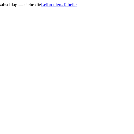
gsabschlag — siehe die
Leibrenten-Tabelle
.