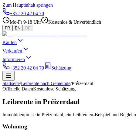
Zum Hauptinhalt springen
+352 20 42 04 70
Mo-Fr 9-18 Uhr
Kostenlos & Unverbindlich
FR
EN
DE
Kaufen
Verkaufen
Informieren
+352 20 42 04 70
Schätzung
Startseite
/
Leibrente nach Gemeinde
/
Préizerdaul
Offizielle Daten
Kostenlose Schätzung
Leibrente in Préizerdaul
Immobilienpreise in Préizerdaul, ein Leibrenten-Beispiel und Begle
Wohnung