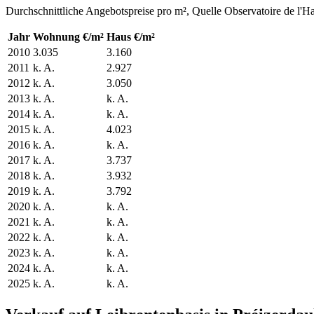
Durchschnittliche Angebotspreise pro m², Quelle Observatoire de l'H
Jahr
Wohnung €/m²
Haus €/m²
2010
3.035
3.160
2011
k. A.
2.927
2012
k. A.
3.050
2013
k. A.
k. A.
2014
k. A.
k. A.
2015
k. A.
4.023
2016
k. A.
k. A.
2017
k. A.
3.737
2018
k. A.
3.932
2019
k. A.
3.792
2020
k. A.
k. A.
2021
k. A.
k. A.
2022
k. A.
k. A.
2023
k. A.
k. A.
2024
k. A.
k. A.
2025
k. A.
k. A.