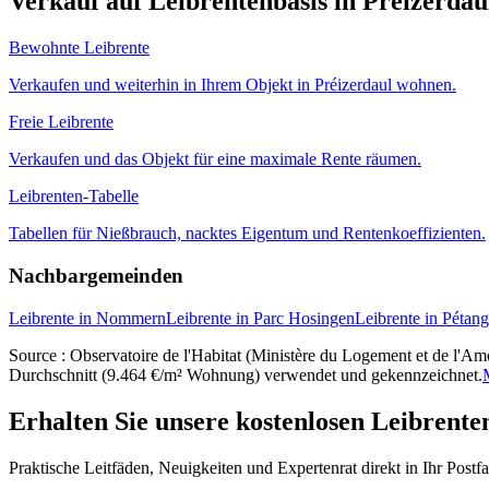
Verkauf auf Leibrentenbasis in Préizerdau
Bewohnte Leibrente
Verkaufen und weiterhin in Ihrem Objekt in Préizerdaul wohnen.
Freie Leibrente
Verkaufen und das Objekt für eine maximale Rente räumen.
Leibrenten-Tabelle
Tabellen für Nießbrauch, nacktes Eigentum und Rentenkoeffizienten.
Nachbargemeinden
Leibrente in Nommern
Leibrente in Parc Hosingen
Leibrente in Pétan
Source : Observatoire de l'Habitat (Ministère du Logement et de l'Amé
Durchschnitt (9.464 €/m² Wohnung) verwendet und gekennzeichnet.
Erhalten Sie unsere kostenlosen Leibrente
Praktische Leitfäden, Neuigkeiten und Expertenrat direkt in Ihr Postf