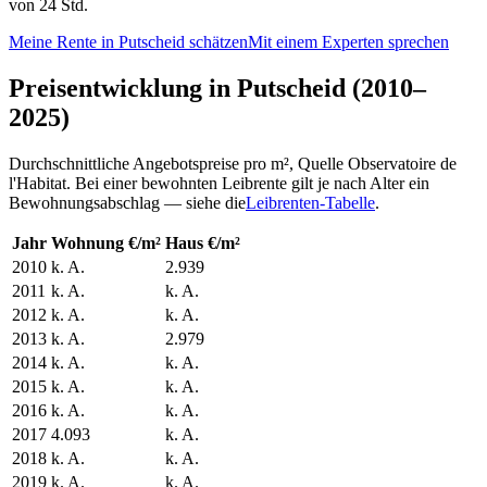
von 24 Std.
Meine Rente in Putscheid schätzen
Mit einem Experten sprechen
Preisentwicklung in Putscheid (2010–
2025)
Durchschnittliche Angebotspreise pro m², Quelle Observatoire de
l'Habitat. Bei einer bewohnten Leibrente gilt je nach Alter ein
Bewohnungsabschlag — siehe die
Leibrenten-Tabelle
.
Jahr
Wohnung €/m²
Haus €/m²
2010
k. A.
2.939
2011
k. A.
k. A.
2012
k. A.
k. A.
2013
k. A.
2.979
2014
k. A.
k. A.
2015
k. A.
k. A.
2016
k. A.
k. A.
2017
4.093
k. A.
2018
k. A.
k. A.
2019
k. A.
k. A.