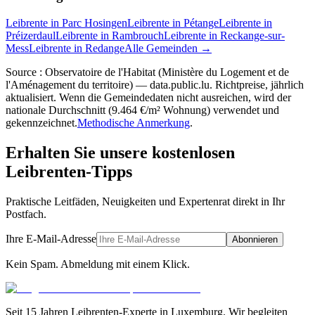
Leibrente in Parc Hosingen
Leibrente in Pétange
Leibrente in
Préizerdaul
Leibrente in Rambrouch
Leibrente in Reckange-sur-
Mess
Leibrente in Redange
Alle Gemeinden →
Source : Observatoire de l'Habitat (Ministère du Logement et de
l'Aménagement du territoire) — data.public.lu. Richtpreise, jährlich
aktualisiert. Wenn die Gemeindedaten nicht ausreichen, wird der
nationale Durchschnitt (9.464 €/m² Wohnung) verwendet und
gekennzeichnet.
Methodische Anmerkung
.
Erhalten Sie unsere kostenlosen
Leibrenten-Tipps
Praktische Leitfäden, Neuigkeiten und Expertenrat direkt in Ihr
Postfach.
Ihre E-Mail-Adresse
Abonnieren
Kein Spam. Abmeldung mit einem Klick.
Seit 15 Jahren Leibrenten-Experte in Luxemburg. Wir begleiten