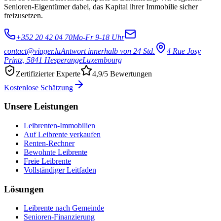
Senioren-Eigentümer dabei, das Kapital ihrer Immobilie sicher
freizusetzen.
+352 20 42 04 70
Mo-Fr 9-18 Uhr
contact@viager.lu
Antwort innerhalb von 24 Std.
4 Rue Josy
Printz, 5841 Hesperange
Luxembourg
Zertifizierter Experte
4,9/5 Bewertungen
Kostenlose Schätzung
Unsere Leistungen
Leibrenten-Immobilien
Auf Leibrente verkaufen
Renten-Rechner
Bewohnte Leibrente
Freie Leibrente
Vollständiger Leitfaden
Lösungen
Leibrente nach Gemeinde
Senioren-Finanzierung