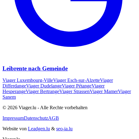
Leibrente nach Gemeinde
Viager
Luxembourg-Ville
Viager
Esch-sur-Alzette
Viager
Differdange
Viager
Dudelange
Viager
Pétange
Viager
Hesperange
Viager
Bertrange
Viager
Strassen
Viager
Mamer
Viager
Sanem
© 2026 Viager.lu - Alle Rechte vorbehalten
Impressum
Datenschutz
AGB
Website von
Leadgen.lu
&
seo-ia.lu