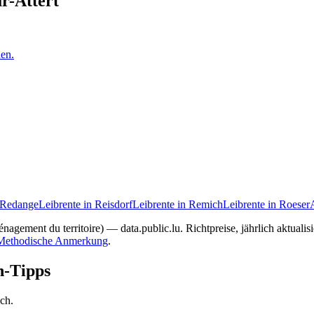
r-Attert
en.
n Redange
Leibrente in Reisdorf
Leibrente in Remich
Leibrente in Roeser
nagement du territoire) — data.public.lu. Richtpreise, jährlich aktuali
Methodische Anmerkung
.
n-Tipps
ach.