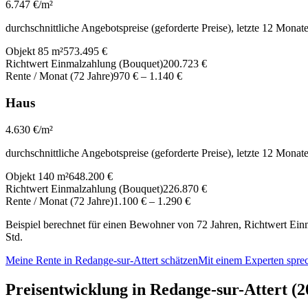
6.747
€/m²
durchschnittliche Angebotspreise (geforderte Preise), letzte 12 Monat
Objekt 85 m²
573.495 €
Richtwert Einmalzahlung (Bouquet)
200.723 €
Rente / Monat (72 Jahre)
970 €
–
1.140 €
Haus
4.630
€/m²
durchschnittliche Angebotspreise (geforderte Preise), letzte 12 Monat
Objekt 140 m²
648.200 €
Richtwert Einmalzahlung (Bouquet)
226.870 €
Rente / Monat (72 Jahre)
1.100 €
–
1.290 €
Beispiel berechnet für einen Bewohner von 72 Jahren, Richtwert Einm
Std.
Meine Rente in Redange-sur-Attert schätzen
Mit einem Experten spre
Preisentwicklung in Redange-sur-Attert (