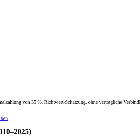
e
e
alzahlung von 35 %. Richtwert-Schätzung, ohne vertragliche Verbindli
chen
2010–2025)