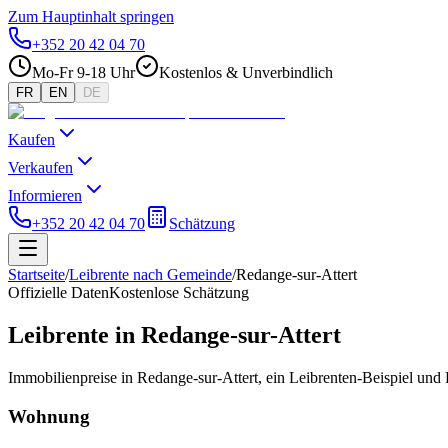
Zum Hauptinhalt springen
+352 20 42 04 70
Mo-Fr 9-18 Uhr
Kostenlos & Unverbindlich
FR
EN
DE
Kaufen
Verkaufen
Informieren
+352 20 42 04 70
Schätzung
Startseite
/
Leibrente nach Gemeinde
/
Redange-sur-Attert
Offizielle Daten
Kostenlose Schätzung
Leibrente in Redange-sur-Attert
Immobilienpreise in Redange-sur-Attert, ein Leibrenten-Beispiel un
Wohnung