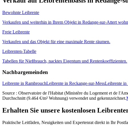
Verkauf auf Leibrentenbasis in Redange-su
Bewohnte Leibrente
Verkaufen und weiterhin in Ihrem Objekt in Redange-sur-Attert wohn
Freie Leibrente
Verkaufen und das Objekt für eine maximale Rente räumen.
Leibrenten-Tabelle
Tabellen für Nießbrauch, nacktes Eigentum und Rentenkoeffizienten.
Nachbargemeinden
Leibrente in Rambrouch
Leibrente in Reckange-sur-Mess
Leibrente i
Source : Observatoire de l'Habitat (Ministère du Logement et de l'Amé
Durchschnitt (9.464 €/m² Wohnung) verwendet und gekennzeichnet.
Erhalten Sie unsere kostenlosen Leibrente
Praktische Leitfäden, Neuigkeiten und Expertenrat direkt in Ihr Postf