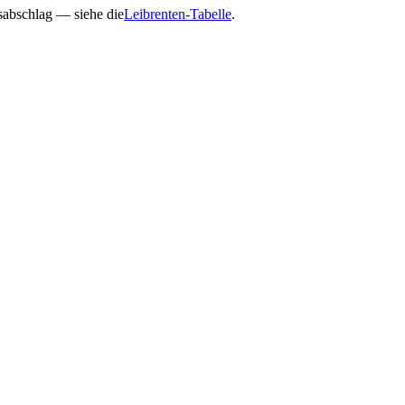
gsabschlag — siehe die
Leibrenten-Tabelle
.