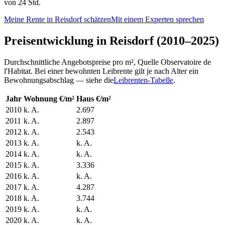
von 24 Std.
Meine Rente in Reisdorf schätzen
Mit einem Experten sprechen
Preisentwicklung in Reisdorf (2010–2025)
Durchschnittliche Angebotspreise pro m², Quelle Observatoire de
l'Habitat. Bei einer bewohnten Leibrente gilt je nach Alter ein
Bewohnungsabschlag — siehe die
Leibrenten-Tabelle
.
Jahr
Wohnung €/m²
Haus €/m²
2010
k. A.
2.697
2011
k. A.
2.897
2012
k. A.
2.543
2013
k. A.
k. A.
2014
k. A.
k. A.
2015
k. A.
3.336
2016
k. A.
k. A.
2017
k. A.
4.287
2018
k. A.
3.744
2019
k. A.
k. A.
2020
k. A.
k. A.