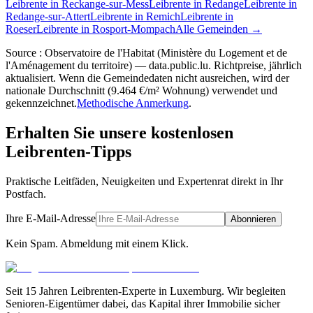
Leibrente in Reckange-sur-Mess
Leibrente in Redange
Leibrente in
Redange-sur-Attert
Leibrente in Remich
Leibrente in
Roeser
Leibrente in Rosport-Mompach
Alle Gemeinden →
Source : Observatoire de l'Habitat (Ministère du Logement et de
l'Aménagement du territoire) — data.public.lu. Richtpreise, jährlich
aktualisiert. Wenn die Gemeindedaten nicht ausreichen, wird der
nationale Durchschnitt (9.464 €/m² Wohnung) verwendet und
gekennzeichnet.
Methodische Anmerkung
.
Erhalten Sie unsere kostenlosen
Leibrenten-Tipps
Praktische Leitfäden, Neuigkeiten und Expertenrat direkt in Ihr
Postfach.
Ihre E-Mail-Adresse
Abonnieren
Kein Spam. Abmeldung mit einem Klick.
Seit 15 Jahren Leibrenten-Experte in Luxemburg. Wir begleiten
Senioren-Eigentümer dabei, das Kapital ihrer Immobilie sicher