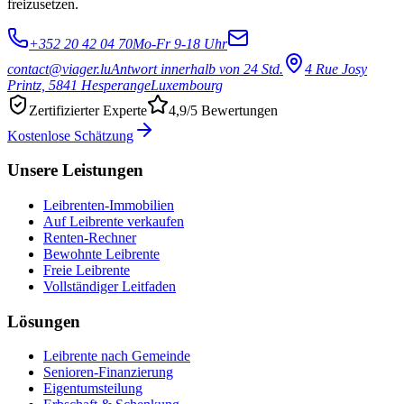
freizusetzen.
+352 20 42 04 70
Mo-Fr 9-18 Uhr
contact@viager.lu
Antwort innerhalb von 24 Std.
4 Rue Josy
Printz, 5841 Hesperange
Luxembourg
Zertifizierter Experte
4,9/5 Bewertungen
Kostenlose Schätzung
Unsere Leistungen
Leibrenten-Immobilien
Auf Leibrente verkaufen
Renten-Rechner
Bewohnte Leibrente
Freie Leibrente
Vollständiger Leitfaden
Lösungen
Leibrente nach Gemeinde
Senioren-Finanzierung
Eigentumsteilung