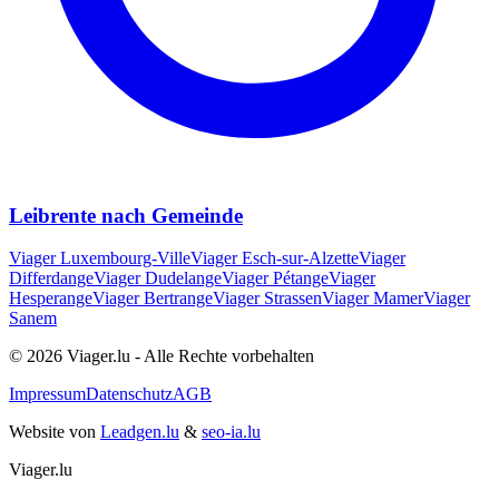
Leibrente nach Gemeinde
Viager
Luxembourg-Ville
Viager
Esch-sur-Alzette
Viager
Differdange
Viager
Dudelange
Viager
Pétange
Viager
Hesperange
Viager
Bertrange
Viager
Strassen
Viager
Mamer
Viager
Sanem
© 2026 Viager.lu - Alle Rechte vorbehalten
Impressum
Datenschutz
AGB
Website von
Leadgen.lu
&
seo-ia.lu
Viager.lu