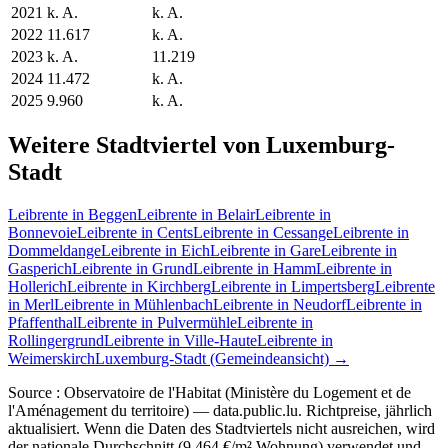
2021
k. A.
k. A.
2022
11.617
k. A.
2023
k. A.
11.219
2024
11.472
k. A.
2025
9.960
k. A.
Weitere Stadtviertel von Luxemburg-
Stadt
Leibrente in Beggen
Leibrente in Belair
Leibrente in
Bonnevoie
Leibrente in Cents
Leibrente in Cessange
Leibrente in
Dommeldange
Leibrente in Eich
Leibrente in Gare
Leibrente in
Gasperich
Leibrente in Grund
Leibrente in Hamm
Leibrente in
Hollerich
Leibrente in Kirchberg
Leibrente in Limpertsberg
Leibrente
in Merl
Leibrente in Mühlenbach
Leibrente in Neudorf
Leibrente in
Pfaffenthal
Leibrente in Pulvermühle
Leibrente in
Rollingergrund
Leibrente in Ville-Haute
Leibrente in
Weimerskirch
Luxemburg-Stadt (Gemeindeansicht) →
Source : Observatoire de l'Habitat (Ministère du Logement et de
l'Aménagement du territoire) — data.public.lu. Richtpreise, jährlich
aktualisiert. Wenn die Daten des Stadtviertels nicht ausreichen, wird
der nationale Durchschnitt (9.464 €/m² Wohnung) verwendet und