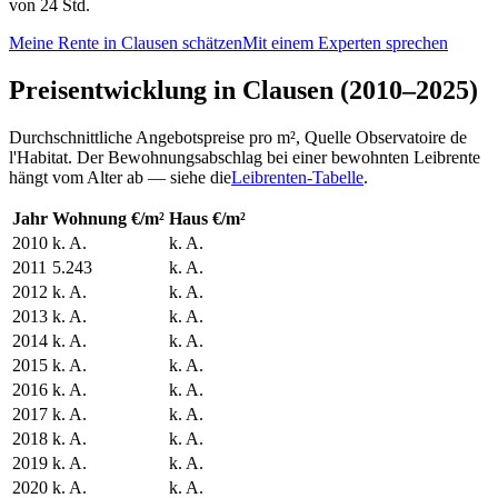
von 24 Std.
Meine Rente in Clausen schätzen
Mit einem Experten sprechen
Preisentwicklung in Clausen (2010–2025)
Durchschnittliche Angebotspreise pro m², Quelle Observatoire de
l'Habitat. Der Bewohnungsabschlag bei einer bewohnten Leibrente
hängt vom Alter ab — siehe die
Leibrenten-Tabelle
.
Jahr
Wohnung €/m²
Haus €/m²
2010
k. A.
k. A.
2011
5.243
k. A.
2012
k. A.
k. A.
2013
k. A.
k. A.
2014
k. A.
k. A.
2015
k. A.
k. A.
2016
k. A.
k. A.
2017
k. A.
k. A.
2018
k. A.
k. A.
2019
k. A.
k. A.
2020
k. A.
k. A.