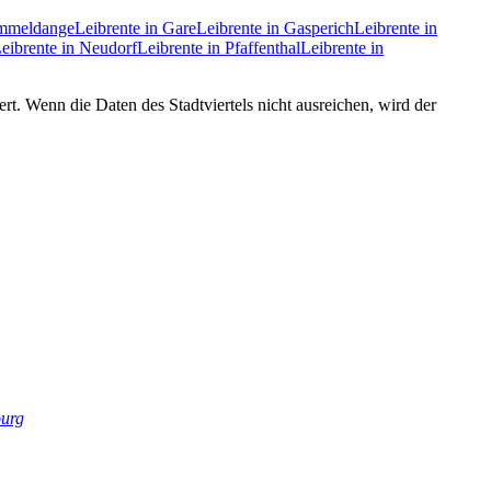
ommeldange
Leibrente in Gare
Leibrente in Gasperich
Leibrente in
eibrente in Neudorf
Leibrente in Pfaffenthal
Leibrente in
ert. Wenn die Daten des Stadtviertels nicht ausreichen, wird der
urg