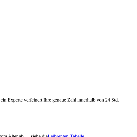
in Experte verfeinert Ihre genaue Zahl innerhalb von 24 Std.
vom Alter ab — siehe die
Leibrenten-Tabelle
.