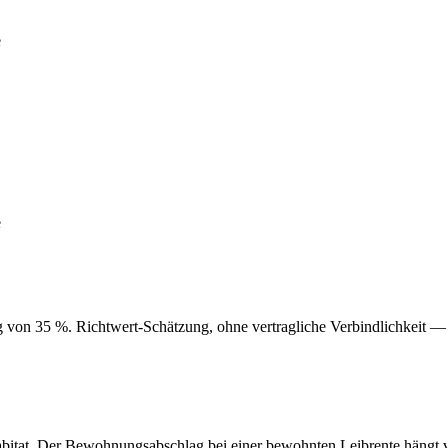
e
e
von 35 %. Richtwert-Schätzung, ohne vertragliche Verbindlichkeit — e
Habitat. Der Bewohnungsabschlag bei einer bewohnten Leibrente hängt 