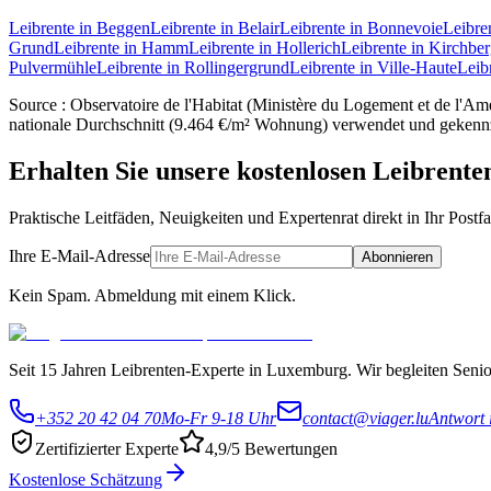
Leibrente in Beggen
Leibrente in Belair
Leibrente in Bonnevoie
Leibre
Grund
Leibrente in Hamm
Leibrente in Hollerich
Leibrente in Kirchbe
Pulvermühle
Leibrente in Rollingergrund
Leibrente in Ville-Haute
Leib
Source : Observatoire de l'Habitat (Ministère du Logement et de l'Amén
nationale Durchschnitt (9.464 €/m² Wohnung) verwendet und gekenn
Erhalten Sie unsere kostenlosen Leibrente
Praktische Leitfäden, Neuigkeiten und Expertenrat direkt in Ihr Postf
Ihre E-Mail-Adresse
Abonnieren
Kein Spam. Abmeldung mit einem Klick.
Seit 15 Jahren Leibrenten-Experte in Luxemburg. Wir begleiten Senior
+352 20 42 04 70
Mo-Fr 9-18 Uhr
contact@viager.lu
Antwort 
Zertifizierter Experte
4,9/5 Bewertungen
Kostenlose Schätzung