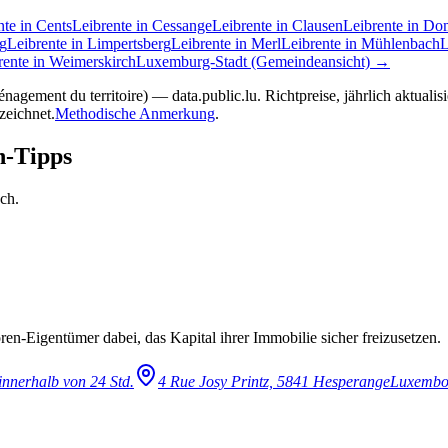
nte in Cents
Leibrente in Cessange
Leibrente in Clausen
Leibrente in D
rg
Leibrente in Limpertsberg
Leibrente in Merl
Leibrente in Mühlenbach
L
rente in Weimerskirch
Luxemburg-Stadt (Gemeindeansicht) →
agement du territoire) — data.public.lu. Richtpreise, jährlich aktualisi
zeichnet.
Methodische Anmerkung
.
n-Tipps
ach.
en-Eigentümer dabei, das Kapital ihrer Immobilie sicher freizusetzen.
innerhalb von 24 Std.
4 Rue Josy Printz, 5841 Hesperange
Luxembo