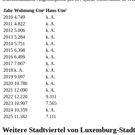
Jahr
Wohnung €/m²
Haus €/m²
2010
4.749
k. A.
2011
4.822
k. A.
2012
5.006
k. A.
2013
5.284
k. A.
2014
5.751
k. A.
2015
6.398
k. A.
2016
6.499
k. A.
2017
7.007
k. A.
2018
k. A.
k. A.
2019
9.697
k. A.
2020
10.786
k. A.
2021
12.090
k. A.
2022
12.220
9.311
2023
10.907
7.565
2024
10.359
k. A.
2025
11.182
7.111
Weitere Stadtviertel von Luxemburg-Stad