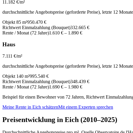
11.182
€/m²
durchschnittliche Angebotspreise (geforderte Preise), letzte 12 Monat
Objekt 85 m²
950.470 €
Richtwert Einmalzahlung (Bouquet)
332.665 €
Rente / Monat (72 Jahre)
1.610 €
–
1.890 €
Haus
7.111
€/m²
durchschnittliche Angebotspreise (geforderte Preise), letzte 12 Monat
Objekt 140 m²
995.540 €
Richtwert Einmalzahlung (Bouquet)
348.439 €
Rente / Monat (72 Jahre)
1.690 €
–
1.980 €
Beispiel für einen Bewohner von 72 Jahren, Richtwert Einmalzahlung 
Meine Rente in Eich schätzen
Mit einem Experten sprechen
Preisentwicklung in Eich (2010–2025)
Durchschnittliche Angebotspreise pro m², Quelle Observatoire de l'