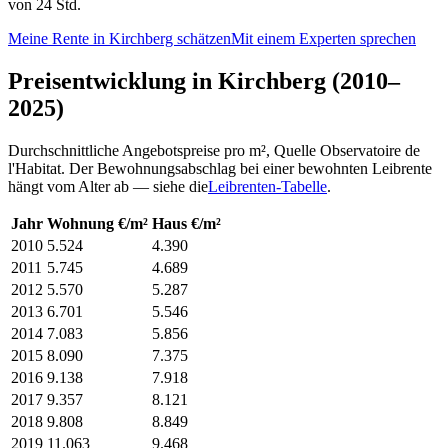
von 24 Std.
Meine Rente in Kirchberg schätzen
Mit einem Experten sprechen
Preisentwicklung in Kirchberg (2010–
2025)
Durchschnittliche Angebotspreise pro m², Quelle Observatoire de
l'Habitat. Der Bewohnungsabschlag bei einer bewohnten Leibrente
hängt vom Alter ab — siehe die
Leibrenten-Tabelle
.
Jahr
Wohnung €/m²
Haus €/m²
2010
5.524
4.390
2011
5.745
4.689
2012
5.570
5.287
2013
6.701
5.546
2014
7.083
5.856
2015
8.090
7.375
2016
9.138
7.918
2017
9.357
8.121
2018
9.808
8.849
2019
11.063
9.468