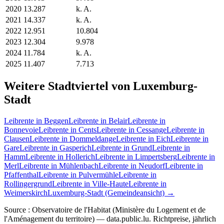
2020
13.287
k. A.
2021
14.337
k. A.
2022
12.951
10.804
2023
12.304
9.978
2024
11.784
k. A.
2025
11.407
7.713
Weitere Stadtviertel von Luxemburg-
Stadt
Leibrente in Beggen
Leibrente in Belair
Leibrente in
Bonnevoie
Leibrente in Cents
Leibrente in Cessange
Leibrente in
Clausen
Leibrente in Dommeldange
Leibrente in Eich
Leibrente in
Gare
Leibrente in Gasperich
Leibrente in Grund
Leibrente in
Hamm
Leibrente in Hollerich
Leibrente in Limpertsberg
Leibrente in
Merl
Leibrente in Mühlenbach
Leibrente in Neudorf
Leibrente in
Pfaffenthal
Leibrente in Pulvermühle
Leibrente in
Rollingergrund
Leibrente in Ville-Haute
Leibrente in
Weimerskirch
Luxemburg-Stadt (Gemeindeansicht) →
Source : Observatoire de l'Habitat (Ministère du Logement et de
l'Aménagement du territoire) — data.public.lu. Richtpreise, jährlich