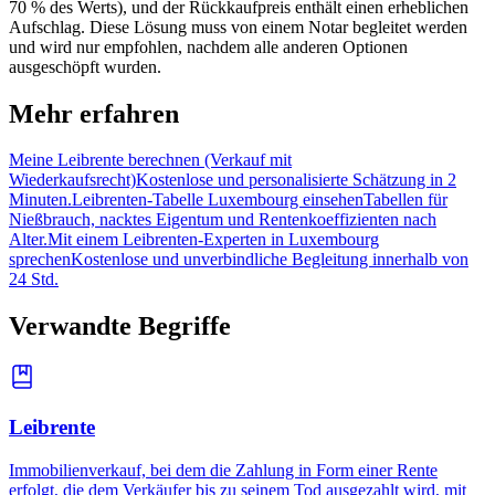
70 % des Werts), und der Rückkaufpreis enthält einen erheblichen
Aufschlag. Diese Lösung muss von einem Notar begleitet werden
und wird nur empfohlen, nachdem alle anderen Optionen
ausgeschöpft wurden.
Mehr erfahren
Meine Leibrente berechnen (Verkauf mit
Wiederkaufsrecht)
Kostenlose und personalisierte Schätzung in 2
Minuten.
Leibrenten-Tabelle Luxembourg einsehen
Tabellen für
Nießbrauch, nacktes Eigentum und Rentenkoeffizienten nach
Alter.
Mit einem Leibrenten-Experten in Luxembourg
sprechen
Kostenlose und unverbindliche Begleitung innerhalb von
24 Std.
Verwandte Begriffe
Leibrente
Immobilienverkauf, bei dem die Zahlung in Form einer Rente
erfolgt, die dem Verkäufer bis zu seinem Tod ausgezahlt wird, mit