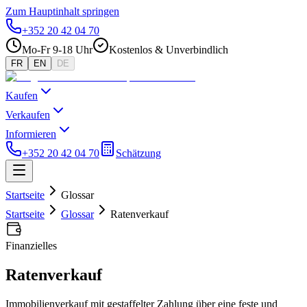
Zum Hauptinhalt springen
+352 20 42 04 70
Mo-Fr 9-18 Uhr
Kostenlos & Unverbindlich
FR
EN
DE
Kaufen
Verkaufen
Informieren
+352 20 42 04 70
Schätzung
Startseite
Glossar
Startseite
Glossar
Ratenverkauf
Finanzielles
Ratenverkauf
Immobilienverkauf mit gestaffelter Zahlung über eine feste und